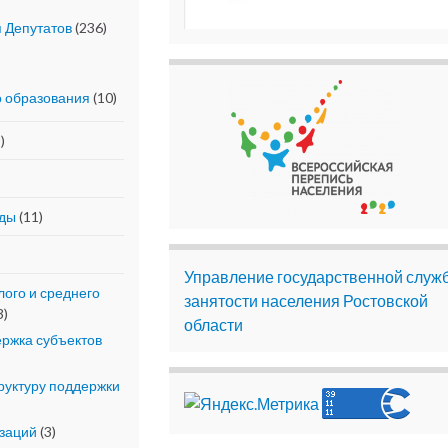
 Депутатов
(236)
о образования
(10)
)
еды
(11)
Управление государственной служ
ого и среднего
занятости населения Ростовской
3)
области
ржка субъектов
уктуру поддержки
изаций
(3)