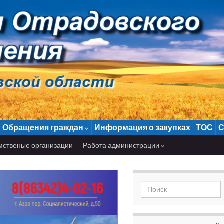
Обращения граждан
Информация о закупках
ТОС
С
мственые организации
Работа администрации
Search for: