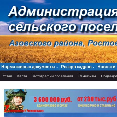
Нормативные документы
Резерв кадров
Новости
Устав
Карта
Фотографии поселения
Реквизиты
Подведо