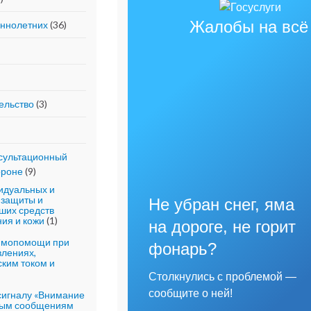
Жалобы на всё
еннолетних
(36)
ельство
(3)
сультационный
ороне
(9)
идуальных и
 защиты и
Не убран снег, яма
ших средств
ия и кожи
(1)
на дороге, не горит
аимопомощи при
фонарь?
влениях,
ким током и
Столкнулись с проблемой —
сообщите о ней!
сигналу «Внимание
евым сообщениям