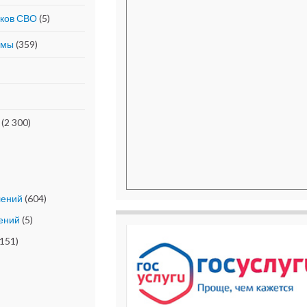
иков СВО
(5)
ммы
(359)
(2 300)
лений
(604)
ений
(5)
151)