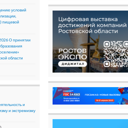
дению условий
ализации,
и) пищевой
2026 О принятии
образования
поселение»
ской области
еятельность и
изму и экстремизму
)