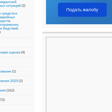
ражданской
ных ситуаций
(2)
Подать жалобу
 средств и
аварийных
ществ,
 поражения,
х бедствий,
)
ровая оценка
(4)
ование
(1)
ления 2020
(2)
ния
(262)
73)