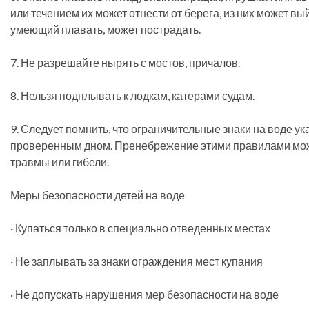
или течением их может отнести от берега, из них может вый
умеющий плавать, может пострадать.
7. Не разрешайте нырять с мостов, причалов.
8. Нельзя подплывать к лодкам, катерами судам.
9. Следует помнить, что ограничительные знаки на воде у
проверенным дном. Пренебрежение этими правилами мож
травмы или гибели.
Меры безопасности детей на воде
· Купаться только в специально отведенных местах
· Не заплывать за знаки ограждения мест купания
· Не допускать нарушения мер безопасности на воде