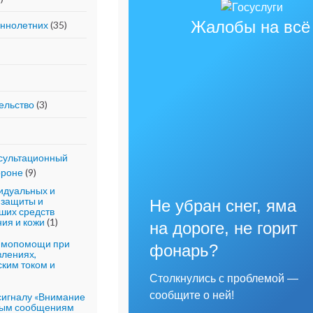
Жалобы на всё
еннолетних
(35)
ельство
(3)
сультационный
ороне
(9)
идуальных и
 защиты и
Не убран снег, яма
ших средств
ия и кожи
(1)
на дороге, не горит
аимопомощи при
фонарь?
влениях,
ким током и
Столкнулись с проблемой —
сообщите о ней!
сигналу «Внимание
евым сообщениям