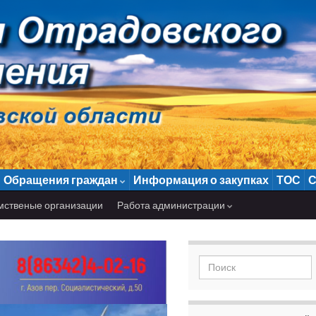
Обращения граждан
Информация о закупках
ТОС
С
мственые организации
Работа администрации
Search for: