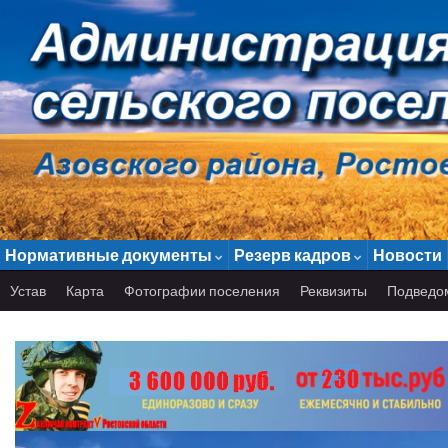
Нормативные документы
Резерв кадров
Новости
Устав
Карта
Фотографии поселения
Реквизиты
Подведо