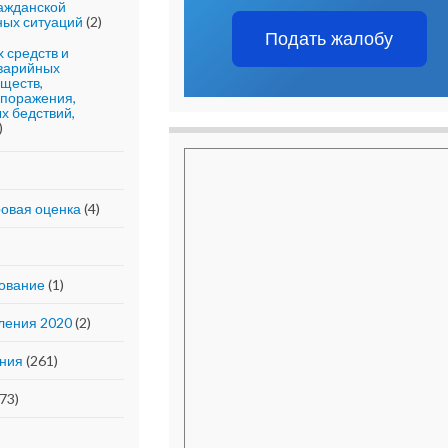
ражданской
ных ситуаций
(2)
Подать жалобу
 средств и
аварийных
ществ,
 поражения,
х бедствий,
)
ровая оценка
(4)
ование
(1)
ления 2020
(2)
ния
(261)
73)