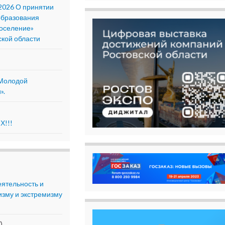
2026 О принятии
образования
поселение»
ской области
«Молодой
».
!!!
еятельность и
изму и экстремизму
)