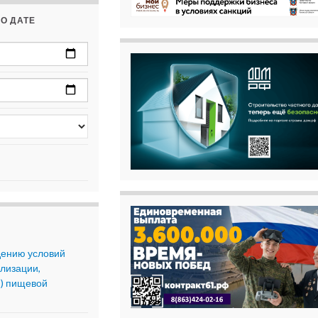
О ДАТЕ
дению условий
ализации,
и) пищевой