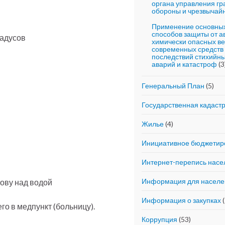
органа управления г
обороны и чрезвычай
Применение основных
способов защиты от 
радусов
химически опасных ве
современных средств
последствий стихийны
аварий и катастроф
(3
Генеральный План
(5)
Государственная кадаст
Жилье
(4)
Инициативное бюджетир
Интернет-перепись насе
Информация для населе
лову над водой
Информация о закупках
(
го в медпункт (больницу).
Коррупция
(53)