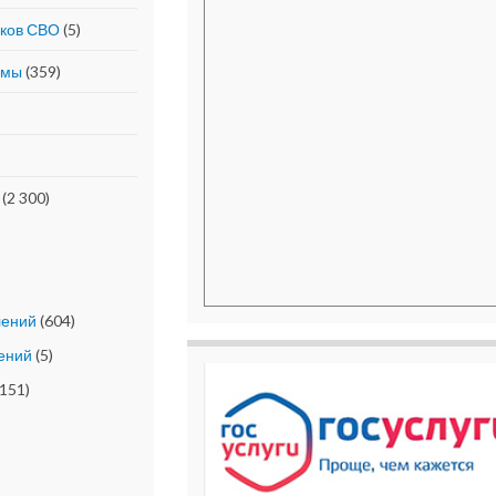
иков СВО
(5)
ммы
(359)
(2 300)
лений
(604)
ений
(5)
151)