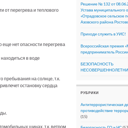
Решение № 132 от 08.06.
и от перегрева и теплового
Устава муниципального 
«Отрадовское сельское 
Азовского района Ростов
Приходи служить в УИС!
но еще нет опасности перегрева
Всероссийская премия 
предприниматель России
 находиться в воде
БЕЗОПАСНОСТЬ
НЕСОВЕРШЕННОЛЕТНИХ
о пребывания на солнце, т.к.
привлечет остановку сердца
РУБРИКИ
Антитеррористическая д
противодействие террор
оды.
(15)
томобильных шинах, т.к. ветром
Безопасность ГО и ЧС
(57